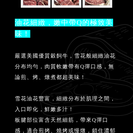
油花細緻，嫩中帶Q的極致美
味！
嚴選美國優質穀飼牛，雪花般細緻油花
分布均勻，肉質軟嫩帶有Q彈口感，無
論煎、烤、燉煮都超美味！
雪花油花豐富，細緻分布於肌理之間，
入口即化，鮮嫩多汁！
板腱部位富含天然細筋，帶來Q彈口
感，適合煎烤、燒烤或慢燉，鎖住濃郁