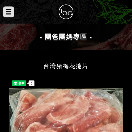
- 團爸團媽專區 -
台灣豬梅花捲片