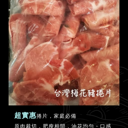
超實惠
捲片，家庭必備
原肉裁切，肥瘦相間，油花均勻・口感