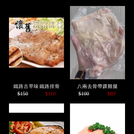
鐵路古早味 鐵路排骨
八兩去骨帶踝雞腿
$150
$110
$100
$89