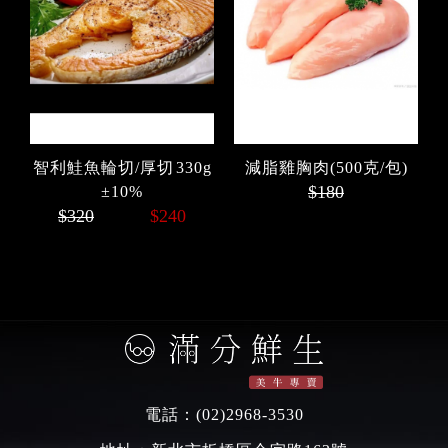
智利鮭魚輪切/厚切 330g
減脂雞胸肉(500克/包)
$180
±10%
$320
$240
電話：
(02)2968-3530