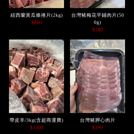
紐西蘭黃瓜條捲片(2kg)
台灣豬梅花平鋪肉片(50
$860
0g)
$180
帶皮羊/3kg(含超商運費)
台灣豬胛心肉片
$1300
$199