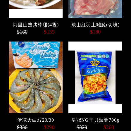
阿里山熟烤棒腿(4隻)
放山紅羽土雞腿(切塊)
$160
$135
$180
活凍大白蝦20/30
皇冠NG干貝熱銷700g
$330
$290
$320
$260