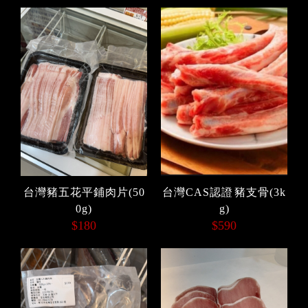
台灣豬五花平鋪肉片(50
台灣CAS認證 豬支骨(3k
0g)
g)
$180
$590