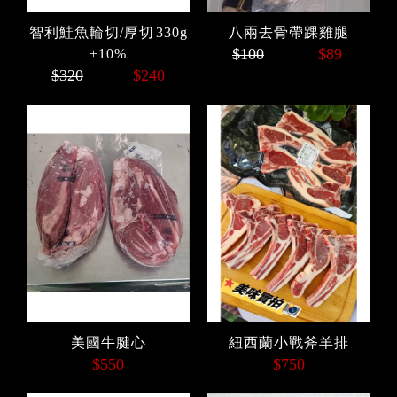
智利鮭魚輪切/厚切 330g
八兩去骨帶踝雞腿
$100
$89
±10%
$320
$240
美國牛腱心
紐西蘭小戰斧羊排
$550
$750