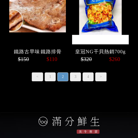
鐵路古早味 鐵路排骨
皇冠NG干貝熱銷700g
$150
$110
$320
$260
<
1
2
3
4
>