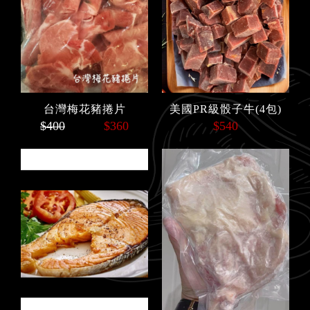
台灣梅花豬捲片
美國PR級骰子牛(4包)
$400
$360
$540