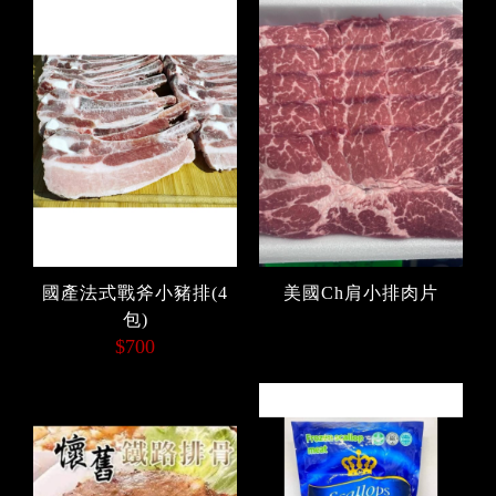
國產法式戰斧小豬排(4
美國Ch肩小排肉片
包)
$700